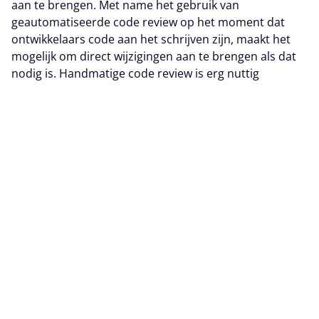
aan te brengen. Met name het gebruik van
geautomatiseerde code review op het moment dat
ontwikkelaars code aan het schrijven zijn, maakt het
mogelijk om direct wijzigingen aan te brengen als dat
nodig is. Handmatige code review is erg nuttig
wanneer het wordt uitgevoerd tijdens de commit fase,
of wanneer een merge request wordt ingediend bij het
repository. Het is ook een manier om code te reviewen
terwijl er rekening wordt gehouden met de
bedrijfslogica en de bedoelingen van de ontwikkelaar.
Geautomatiseerde code review
maakt het mogelijk
om grote codebases snel en efficiënt te analyseren.
Ontwikkelaars voeren deze controle uit met behulp
van open source of commerciële tools terwijl ze aan
het coderen zijn, om kwetsbaarheden in realtime te
helpen vinden. De meest geavanceerde
ontwikkelteams maken ook gebruik van SAST-tools, die
extra input kunnen leveren, kwetsbaarheden kunnen