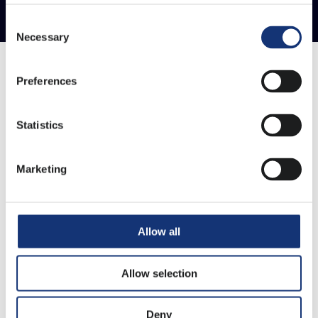
Consent
Necessary
Selection
Preferences
Inhoud
Wat is code review?
Statistics
Waarom is code review belangrijk?
Marketing
Hoe wordt code review benaderd?
Wat houdt resultaatgerichte code review
in?
Allow all
Hoe kan Warpnet helpen?
Allow selection
Betekenis
Deny