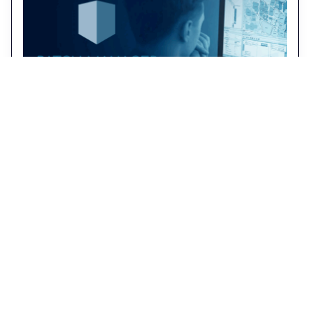
Van momentopname naar 24/7 bescherming: de
samenwerking tussen Patchmanager en Warpnet
Patch Manager richt zich op het leveren van
oplossingen voor infrastructuurbeheer, met name
op het gebied van kabel- en
netwerkdocumentatie. Hun missie: organisaties
helpen om netwerkbeheer efficiënter,
overzichtelijker en schaalbaarder te maken. In
2024 begon hun samenwerking met Warpnet, met
als doel de digitale weerbaarheid van hun