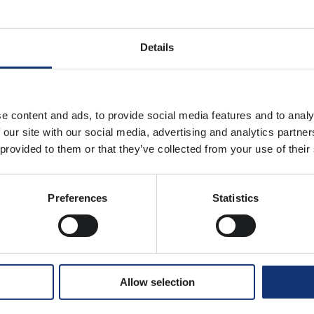
Details
e content and ads, to provide social media features and to analy
 our site with our social media, advertising and analytics partn
 provided to them or that they’ve collected from your use of their
Preferences
Statistics
m te delen dat Warpnet en onze partner
Nestor Sec
d hebben gekregen van
Ventolines
om hen verder
p het gebied van
IT Security
en Compliancy.
Allow selection
eïntegreerde dienstverlener in de duurzame energiesecto