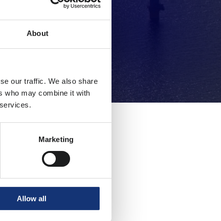
About
se our traffic. We also share
ers who may combine it with
 services.
Marketing
urity
de
 te
Allow all
r. Vanuit hun