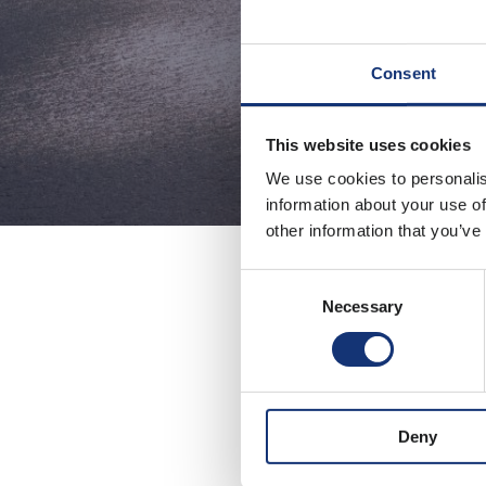
Consent
This website uses cookies
We use cookies to personalis
information about your use of
other information that you’ve
Consent
Necessary
Selection
We zijn trots o
opdracht gegun
ondersteunen o
Deny
Ventolines
is een g