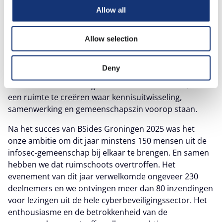
Allow all
Ook dit jaar hadden wij samen met Nestor Security de
eer om BSides Groningen te organiseren. BSides is een
Allow selection
door de community gedreven platform, opgezet door
en voor leden van de cybersecuritycommunity. Het
Deny
doel is om het gespreksspectrum te verbreden tot
buiten de traditionele grenzen van conferenties, en zo
een ruimte te creëren waar kennisuitwisseling,
samenwerking en gemeenschapszin voorop staan.
Na het succes van BSides Groningen 2025 was het
onze ambitie om dit jaar minstens 150 mensen uit de
infosec-gemeenschap bij elkaar te brengen. En samen
hebben we dat ruimschoots overtroffen. Het
evenement van dit jaar verwelkomde ongeveer 230
deelnemers en we ontvingen meer dan 80 inzendingen
voor lezingen uit de hele cyberbeveiligingssector. Het
enthousiasme en de betrokkenheid van de