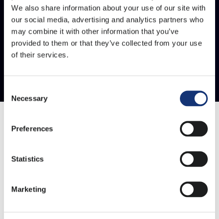
We also share information about your use of our site with
our social media, advertising and analytics partners who
may combine it with other information that you’ve
provided to them or that they’ve collected from your use
of their services.
Consent
Necessary
Selection
Preferences
Telecomprovider Odido is getroffen door
een grote cyberaanval. Cybercriminelen
Statistics
hebben toegang gehad tot een bestand met
gegevens van 6,2 miljoen klanten, zegt een
Marketing
woordvoerder van Odido. Heb jij bericht
ontvangen dat jouw gegevens betrokken zijn