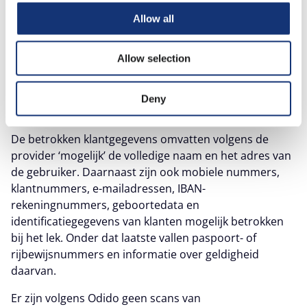
bij het datalek? Let de komende tijd dan
Allow all
extra goed op phishing. In dit artikel leggen
we je uit hoe je phishing kunt herkennen.
Allow selection
Welke data hebben de criminelen in
Deny
handen?
De betrokken klantgegevens omvatten volgens de
provider ‘mogelijk’ de volledige naam en het adres van
de gebruiker. Daarnaast zijn ook mobiele nummers,
klantnummers, e-mailadressen, IBAN-
rekeningnummers, geboortedata en
identificatiegegevens van klanten mogelijk betrokken
bij het lek. Onder dat laatste vallen paspoort- of
rijbewijsnummers en informatie over geldigheid
daarvan.
Er zijn volgens Odido geen scans van