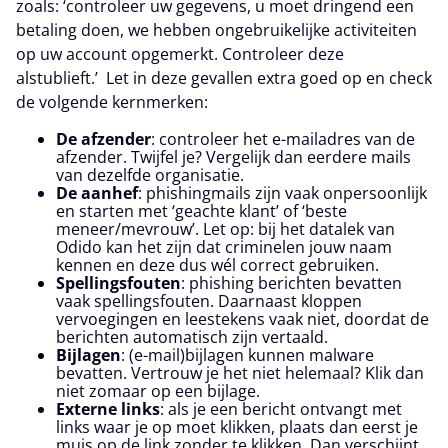
zoals: ‘
controleer uw gegevens,
u moet dringend een
betaling doen, we hebben ongebruikelijke activiteiten
op uw account opgemerkt. Controleer deze
alstublieft.’
Let in deze gevallen extra goed op en check
de volgende kernmerken:
De afzender
: controleer het e-mailadres van de
afzender. Twijfel je? Vergelijk dan eerdere mails
van dezelfde organisatie.
De aanhef
: phishingmails zijn vaak onpersoonlijk
en starten met ‘geachte klant’ of ‘beste
meneer/mevrouw’. Let op: bij het datalek van
Odido kan het zijn dat criminelen jouw naam
kennen en deze dus wél correct gebruiken.
Spellingsfouten
: phishing berichten bevatten
vaak spellingsfouten. Daarnaast kloppen
vervoegingen en leestekens vaak niet, doordat de
berichten automatisch zijn vertaald.
Bijlagen
: (e-mail)bijlagen kunnen malware
bevatten. Vertrouw je het niet helemaal? Klik dan
niet zomaar op een bijlage.
Externe links
: als je een bericht ontvangt met
links waar je op moet klikken, plaats dan eerst je
muis op de link zonder te klikken. Dan verschijnt