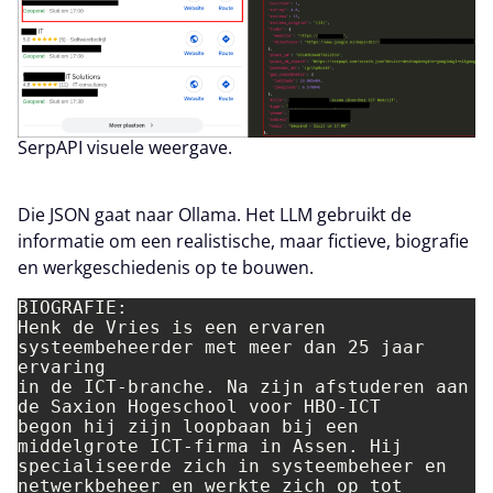
SerpAPI visuele weergave.
Die JSON gaat naar Ollama. Het LLM gebruikt de
informatie om een realistische, maar fictieve, biografie
en werkgeschiedenis op te bouwen.
BIOGRAFIE:

Henk de Vries is een ervaren 
systeembeheerder met meer dan 25 jaar 
ervaring

in de ICT-branche. Na zijn afstuderen aan 
de Saxion Hogeschool voor HBO-ICT

begon hij zijn loopbaan bij een 
middelgrote ICT-firma in Assen. Hij

specialiseerde zich in systeembeheer en 
netwerkbeheer en werkte zich op tot
